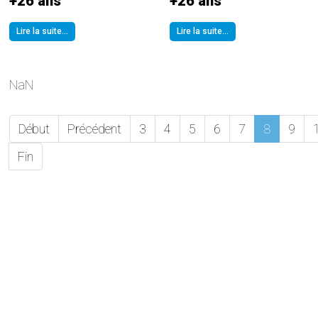
+26 ans
+26 ans
Lire la suite...
Lire la suite...
NaN
Début
Précédent
3
4
5
6
7
8
9
Fin